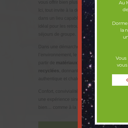
vous offrir bien plus qu’un simple séjour.
Au 
de
Ici, tout invite à la détente, au partage et à 
dans un lieu capable d’accueillir
jusqu’à 3
Dormez
idéal pour les retrouvailles en famille, entre
la 
séjours de groupe.
un
Dans une démarche profondément respectu
l’environnement, le Mas a été aménagé en g
Vous 
partir de
matériaux de récupération et de 
vous
recyclées
, donnant à chaque espace une â
authentique et chaleureuse.
Confort, convivialité et engagement se renco
une expérience sincère, où l’on se sent im
bien… comme à la maison, en pleine nature