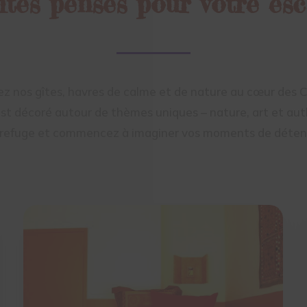
îtes pensés pour votre es
z nos gîtes, havres de calme et de nature au cœur des 
t décoré autour de thèmes uniques – nature, art et aut
e refuge et commencez à imaginer vos moments de détent