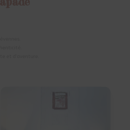
capade
Cévennes.
henticité.
e et d’aventure.