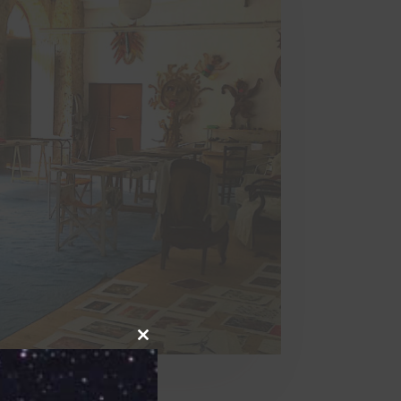
Close
this
module