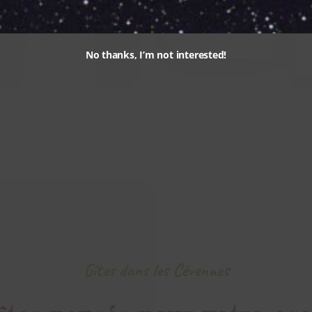
BASSIN NATUREL
No thanks, I’m not interested!
Gîtes dans les Cévennes