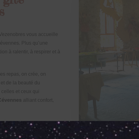
s
 Vezenobres vous accueille
Cévennes. Plus qu’une
ion à ralentir, à respirer et à
es repas, on crée, on
et de la beauté du
 celles et ceux qui
s Cévennes
alliant confort,