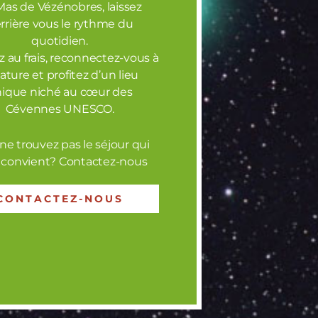
Mas de Vézénobres, laissez
rrière vous le rythme du
la reconnexion,
quotidien.
5 personnes
,
 au frais, reconnectez-vous à
BARBECUE
 amis ou pour vos
nature et profitez d’un lieu
ique niché au cœur des
Cévennes UNESCO.
euse de
rande partie à
ne trouvez pas le séjour qui
matières
 convient? Contactez-nous
me unique,
CONTACTEZ-NOUS
PARKING
ntrent pour créer
médiatement
.