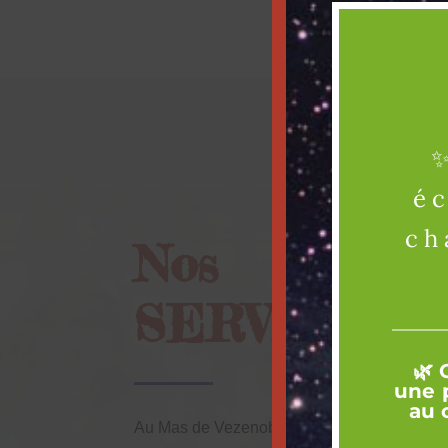
✨
éc
ch
Nos
SERVICES
🌿 
une 
au 
Au Mas de Vezenobres, chaque service a ét