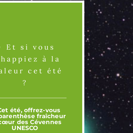
 Et si vous
happiez à la
aleur cet été
?
35 PERSONNES
Cet été, offrez-vous
parenthèse fraîcheur
cœur des Cévennes
UNESCO
é pensé pour