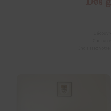
Des g
Découvre
Chacun es
Choisissez votr