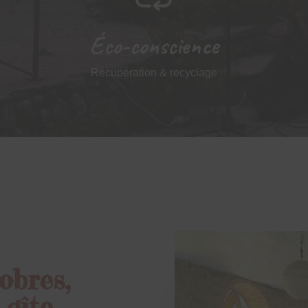
Éco-conscience
Récupération & recyclage
obres,
 gîte