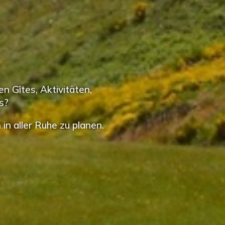
n Gîtes, Aktivitäten,
s?
in aller Ruhe zu planen.